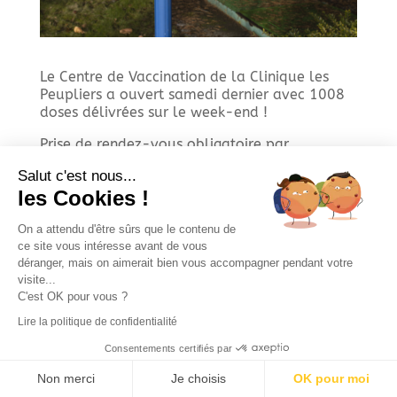
Le Centre de Vaccination de la Clinique les
Peupliers a ouvert samedi dernier avec 1008
doses délivrées sur le week-end !
Prise de rendez-vous obligatoire par
téléphone au 0320435000.
Salut c'est nous...
En collaboration avec la CPTS de la Marque
les Cookies !
et la Ville de Villeneuve d’Ascq.
On a attendu d'être sûrs que le contenu de
ce site vous intéresse avant de vous
déranger, mais on aimerait bien vous accompagner pendant votre
visite...
C'est OK pour vous ?
Mentions légales
Lire la politique de confidentialité
Consentements certifiés par
Non merci
Je choisis
OK pour moi