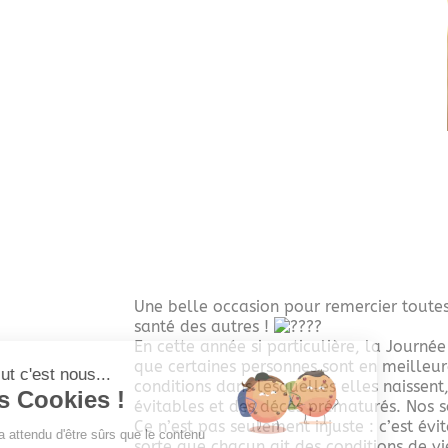
Une belle occasion pour remercier toutes 
santé des autres !
En cette année si particulière, la Journ
que certaines personnes sont en meilleur
Salut c'est nous...
conditions dans lesquelles elles naissent, 
les Cookies !
évitables et des décès prématurés. Nos s
Ce n’est pas seulement injuste : c’est év
On a attendu d'être sûrs que le contenu
sorte que chacun ait des conditions de vi