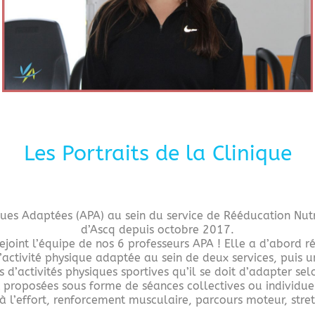
Les Portraits de la Clinique
ques Adaptées (APA) au sein du service de Rééducation Nutr
d’Ascq depuis octobre 2017.
rejoint l’équipe de nos 6 professeurs APA ! Elle a d’abord r
activité physique adaptée au sein de deux services, puis u
d’activités physiques sportives qu’il se doit d’adapter sel
ont proposées sous forme de séances collectives ou individu
 l’effort, renforcement musculaire, parcours moteur, stret