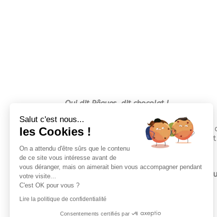
Qui dit Pâques, dit chocolat !
Salut c'est nous...
Nos collaborateurs ont eu la possibilité d
les Cookies !
Les chocolats sont 100% faits-maison et 
On a attendu d'être sûrs que le contenu
de ce site vous intéresse avant de
vous déranger, mais on aimerait bien vous accompagner pendant
Une belle occasion de se faire plaisir, t
votre visite...
C'est OK pour vous ?
Lire la politique de confidentialité
Consentements certifiés par