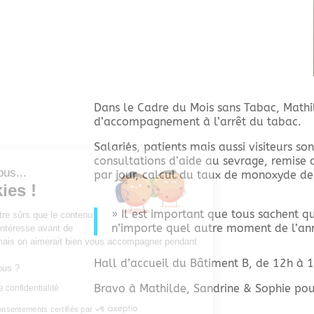
Dans le Cadre du Mois sans Tabac, Mathil
d’accompagnement à l’arrêt du tabac.
Salariés, patients mais aussi visiteurs s
consultations d’aide au sevrage, remis
Salut c'est nous...
par jour, calcul du taux de monoxyde de
les Cookies !
» Il est important que tous sachent q
On a attendu d'être sûrs que le contenu
n’importe quel autre moment de l’an
de ce site vous intéresse avant de
vous déranger, mais on aimerait bien vous accompagner pendant
votre visite...
Hall d’accueil du Bâtiment B, de 12h à 
C'est OK pour vous ?
Bravo à Mathilde, Sandrine & Sophie pour
Lire la politique de confidentialité
Consentements certifiés par