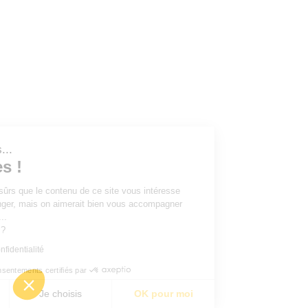
 nous...
kies !
'être sûrs que le contenu de ce site vous intéresse
 déranger, mais on aimerait bien vous accompagner
isite...
 vous ?
e de confidentialité
Consentements certifiés par
i
Je choisis
OK pour moi