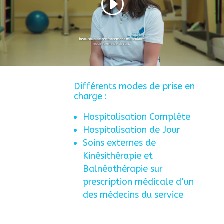
Différents modes de prise en
charge
:
Hospitalisation Complète
Hospitalisation de Jour
Soins externes de
Kinésithérapie et
Balnéothérapie sur
prescription médicale d’un
des médecins du service