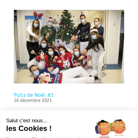
Pulls de Noël #1
16 décembre 2021
L’ambiance des fêtes de fin d’année s’invite à
la Clinique les Peupliers ! J-8 : nous mettons
Salut c'est nous...
aujourd’hui à l’honneur les plus « beaux »
les Cookies !
pulls de Noël de l’équipe soignante du
bâtiment C – Soins de Suite et de